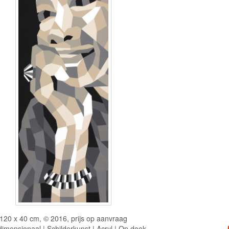
120 x 40 cm, © 2016, prijs op aanvraag
imensionaal | Schilderkunst | Acryl | Op doek