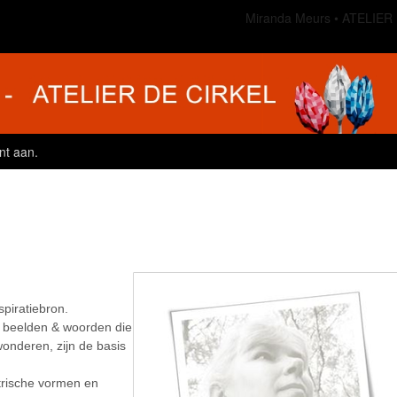
Miranda Meurs
ATELIER
nt aan
.
piratiebron.
, beelden & woorden die
onderen, zijn de basis
trische vormen en