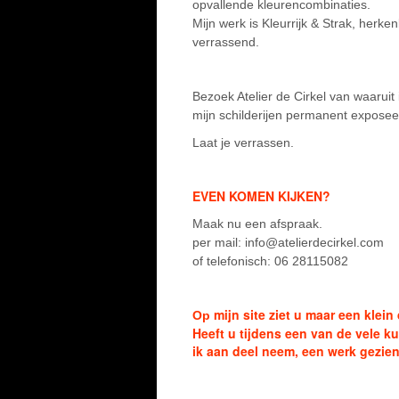
opvallende kleurencombinaties.
Mijn werk is Kleurrijk & Strak, herken
verrassend.
Bezoek Atelier de Cirkel van waaruit 
mijn schilderijen permanent exposee
Laat je verrassen.
EVEN
KOMEN
KIJKEN?
Maak nu een afspraak.
per mail: info@atelierdecirkel.com
of telefonisch: 06 28115082
mijn site ziet u maar een klein
Op
Heeft u tijdens een van de vele 
ik aan deel neem, een werk gezien 