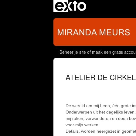
Beheer je site
of
maak een gratis accou
ATELIER DE CIRKEL
De wereld om mij heen, één grote ins
Onderwerpen uit het dagelijks leven
mij raken, verwonderen en doen bew
voor mijn werken.
Details, worden neergezet in geome